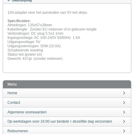
Omschrijving
10A adapter voor het aansluiten van 5V led strips.
Specificaties:
Afmetingen: 135x57x39mm
Kabellengte: Zonder EU netsnoer of in gekozen lengte
Verbindingen: DC plug 5.5x2.1mm
Ingangsvoltage: AC 100-240V 50/60Hz 1.6A
Uitgangsvoltage: 5V
Uitgangsvermogen: 50W (10.0A)
Schakelende voeding
Status led (power on)
Gewicht: 437gr. (zonder netsnoer)
Menu
Home
Contact
Algemene voorwaarden
Op werkdagen voor 16:00 uur besteld = dezelfde dag verzonden
Retourneren