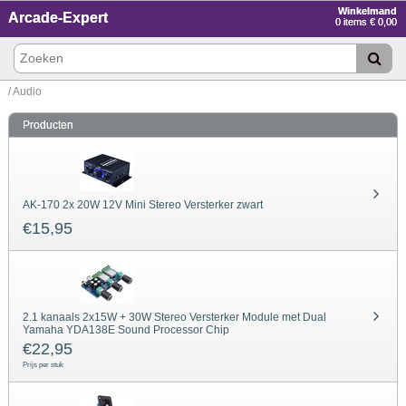
Winkelmand
Arcade-Expert
0 items € 0,00
/ Audio
Producten
AK-170 2x 20W 12V Mini Stereo Versterker zwart
€
15,95
2.1 kanaals 2x15W + 30W Stereo Versterker Module met Dual
Yamaha YDA138E Sound Processor Chip
€
22,95
Prijs per stuk