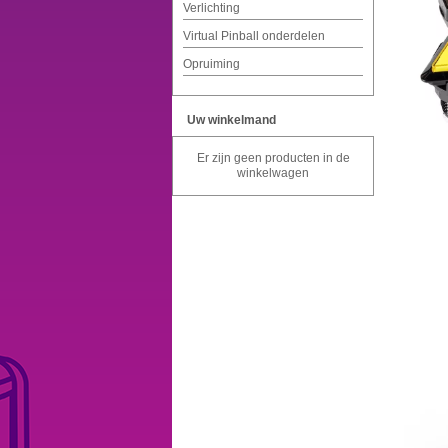
Verlichting
Virtual Pinball onderdelen
Opruiming
Uw winkelmand
Er zijn geen producten in de
winkelwagen