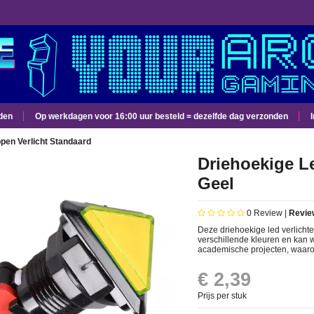
den
Op werkdagen voor 16:00 uur besteld = dezelfde dag verzonden
Driehoekige Led Arcade Drukknop, Geel
/
pen Verlicht Standaard
Driehoekige L
Geel
0
Review |
Revie
Deze driehoekige led verlicht
verschillende kleuren en kan 
academische projecten, waaron
€ 2,39
Prijs per stuk