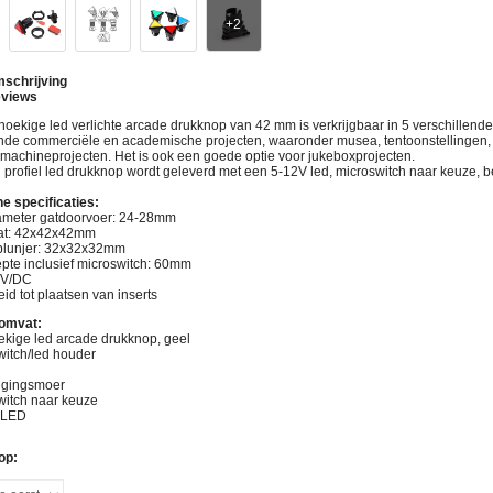
schrijving
views
hoekige led verlichte arcade drukknop van 42 mm is verkrijgbaar in 5 verschillend
ende commerciële en academische projecten, waaronder musea, tentoonstellingen, fo
-machineprojecten. Het is ook een goede optie voor jukeboxprojecten.
 profiel led drukknop wordt geleverd met een 5-12V led, microswitch naar keuze,
e specificaties:
ameter gatdoorvoer: 24-28mm
at: 42x42x42mm
plunjer: 32x32x32mm
pte inclusief microswitch: 60mm
2V/DC
id tot plaatsen van inserts
 omvat:
ekige led arcade drukknop, geel
witch/led houder
igingsmoer
witch naar keuze
V LED
op: