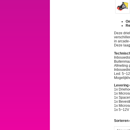
Om
Re
Deze drie
verschill
in arcade
Deze laag
Technisch
Inbouwdi
Buitenma
Afmeting 
Inbouwdie
Led: 5~1
Mogelijkhe
Levering
1x Drieho
1x Micros
1x Spacer
1x Bevest
1x Micros
1x 5~12
Sorteren 