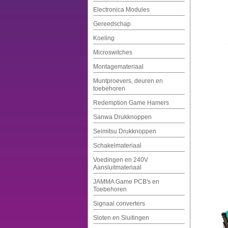
Electronica Modules
Gereedschap
Koeling
Microswitches
Montagemateriaal
Muntproevers, deuren en
toebehoren
Redemption Game Hamers
Sanwa Drukknoppen
Seimitsu Drukknoppen
Schakelmateriaal
Voedingen en 240V
Aansluitmateriaal
JAMMA Game PCB's en
Toebehoren
Signaal converters
Sloten en Sluitingen