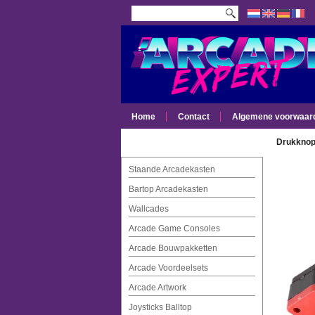
Home
Contact
Algemene voorwaar
Drukknop
Staande Arcadekasten
Bartop Arcadekasten
Wallcades
Arcade Game Consoles
Arcade Bouwpakketten
Arcade Voordeelsets
Arcade Artwork
Joysticks Balltop