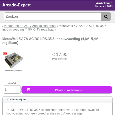
Winkelmand
Arcade-Expert
0 items € 0,00
/
Voedingen en 240V Aansluitmateriaal
/ MeanWell 5V 7A AC/DC LRS-35-5
Inbouwvoeding (4,8V~5,4V regelbaar)
MeanWell 5V 7A AC/DC LRS-35-5 Inbouwvoeding (4,8V~5,4V
regelbaar)
€ 17,95
Prijs per stuk
Meer afbeeldingen
Aantal
Plaats in winkelwagen
Omschrijving
De Mean Well LRS-35-5 is een zeer betrouwbare en hoge kwaliteit
kooivoeding voor een breed scala aan 5V toepassingen.