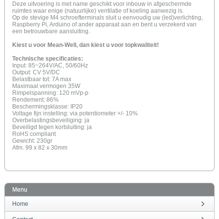
Deze uitvoering is met name geschikt voor inbouw in afgeschermde
ruimtes waar enige (natuurlijke) ventilatie of koeling aanwezig is.
Op de stevige M4 schroefterminals sluit u eenvoudig uw (led)verlichting,
Raspberry Pi, Arduino of ander apparaat aan en bent u verzekerd van
een betrouwbare aansluiting.
Kiest u voor Mean-Well, dan kiest u voor topkwaliteit!
Technische specificaties:
Input: 85~264V/AC, 50/60Hz
Output: CV 5V/DC
Belastbaar tot: 7A max
Maximaal vermogen 35W
Rimpelspanning: 120 mVp-p
Rendement: 86%
Beschermingsklasse: IP20
Voltage fijn instelling: via potentiometer +/- 10%
Overbelastingsbeveiliging: ja
Beveiligd tegen kortsluiting: ja
RoHS compliant
Gewicht: 230gr
Afm. 99 x 82 x 30mm
Menu
Home