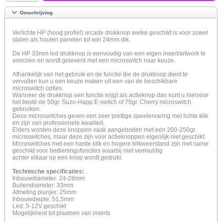
Omschrijving
Verlichte HP (hoog profiel) arcade drukknop welke geschikt is voor zowel
stalen als houten panelen tot wel 24mm dik.
De HP 33mm led drukknop is eenvoudig van een eigen insert/artwork te
voorzien en wordt geleverd met een microswitch naar keuze.
Afhankelijk van het gebruik en de functie die de drukknop dient te
vervullen kun u een keuze maken uit een van de beschikbare
microswitch opties.
Wanneer de drukknop een functie krijgt als actieknop dan kunt u hiervoor
het beste de 50gr. Suzo-Happ E-switch of 75gr. Cherry microswitch
gebruiken.
Deze microswitches geven een zeer prettige speelervaring met lichte klik
en zijn van professionele kwaliteit.
Elders worden deze knoppen vaak aangeboden met een 200-250gr.
microswitches, maar deze zijn voor actieknoppen eigenlijk niet geschikt.
Microswitches met een harde klik en hogere klikweerstand zijn met name
geschikt voor bedieningsfuncties waarbij niet veelvuldig
achter elkaar op een knop wordt gedrukt.
Technische specificaties:
Inbouwdiameter: 24-28mm
Buitendiameter: 33mm
Afmeting plunjer: 25mm
Inbouwdiepte: 51,5mm
Led: 5-12V geschikt
Mogelijkheid tot plaatsen van inserts