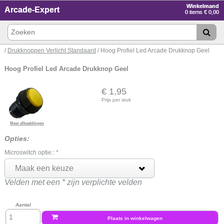
Winkelmand
Arcade-Expert
0 items € 0,00
/
Drukknoppen Verlicht Standaard
/ Hoog Profiel Led Arcade Drukknop Geel
Hoog Profiel Led Arcade Drukknop Geel
€ 1,95
Prijs per stuk
Meer afbeeldingen
Opties:
Microswitch optie::
*
Maak een keuze
Velden met een * zijn verplichte velden
Aantal
Plaats in winkelwagen